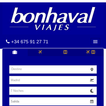
+34 675 91 27 71
BALEARES
Destino
CANARIAS
CARIBE
VUELOS
HOTELES