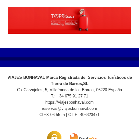
nuestro equipo listo para ayudar en cualquier momento, y la garantia de los
mejores operadores, ademas de la actualización diaria de todos los precios y
destinos, convertirán a viajesbonhaval.com en vuestro aliado de planificación
de viajes abierto 24 horas, para contratación totalmente online.
Descubre paquetes vacacionales, incluyendo vuelos, traslados en destino,
alojamiento y seguro a los mejores precios del mercado.
Si prefieres visitarnos, estamos listos para atenderte
aqui
VIAJES BONHAVAL Marca Registrada de: Servicios Turísticos de
Tierra de Barros,SL
C / Carvajales, 5, Villafranca de los Barros, 06220 España
T.: +34 675 91 27 71
https://viajesbonhaval.com
reservas@viajesbonhaval.com
CIEX 06-55-m | C.I.F. B06323471