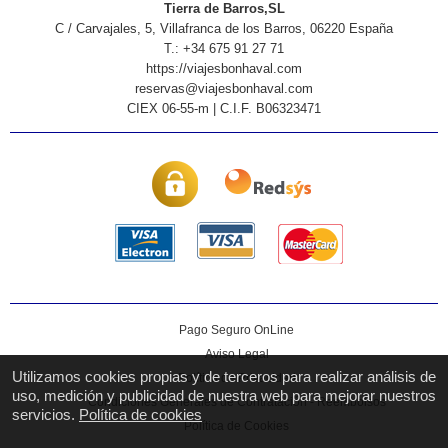
Tierra de Barros,SL
C / Carvajales, 5, Villafranca de los Barros, 06220 España
T.: +34 675 91 27 71
https://viajesbonhaval.com
reservas@viajesbonhaval.com
CIEX 06-55-m | C.I.F. B06323471
Pago Seguro OnLine
Aviso Legal
Utilizamos cookies propias y de terceros para realizar análisis de
Política de Privacidad
uso, medición y publicidad de nuestra web para mejorar nuestros
Condiciones Generales de Contratación - Reembolsos
servicios.
Política de cookies
Política de Cookies