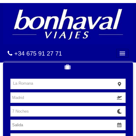
+34 675 91 27 71
BALEARES
La Romana
CANARIAS
CARIBE
VUELOS
HOTELES