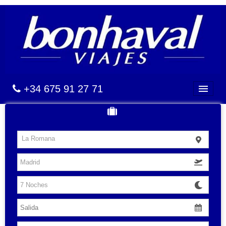
+34 675 91 27 71
BALEARES
La Romana
CANARIAS
CARIBE
VUELOS
HOTELES